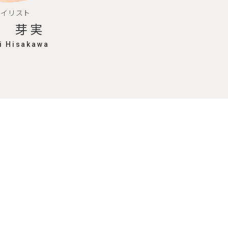
タイリスト
川 芽実
 Hisakawa