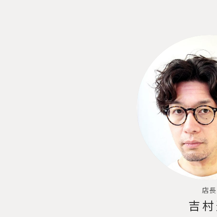
店長
吉村