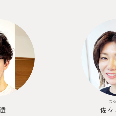
ス
透
佐々