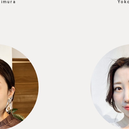
himura
Yok