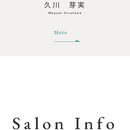
久川 芽実
Megumi Hisakawa
More
Salon Info