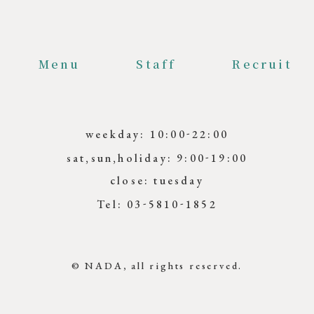
Menu
Staff
Recruit
-
weekday: 10:00
22:00
-
sat,sun,holiday: 9:00
19:00
close: tuesday
-
-
Tel: 03
5810
1852
© NADA, all rights reserved.