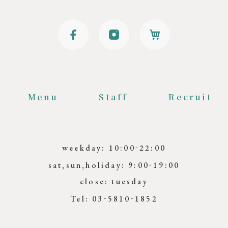
Menu
Staff
Recruit
-
weekday: 10:00
22:00
-
sat,sun,holiday: 9:00
19:00
close: tuesday
-
-
Tel: 03
5810
1852